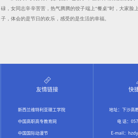
碌，女同志辛辛苦苦，热气腾腾的饺子端上“餐桌”时，大家脸
子，体会的是节日的欢乐，感受的是生活的幸福。
友情链接
快
新西兰维特利亚理工学院
地址：下沙高教
中国高职高专教育网
电 话：057
中国国际动漫节
E-mail：hzdy