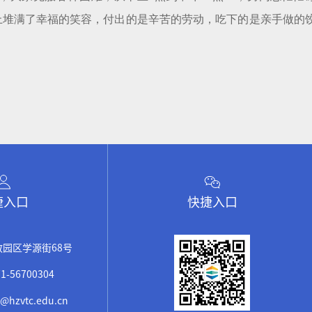
上堆满了幸福的笑容，付出的是辛苦的劳动，吃下的是亲手做的
捷入口
快捷入口
园区学源街68号
1-56700304
@hzvtc.edu.cn