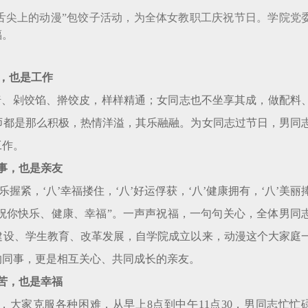
子。
舌尖上的动漫”包饺子活动，为全体女教职工庆祝节日。学院党
祝福。
，也是工作
椅、剁饺馅、擀饺皮，样样精通；女同志也不坐享其成，做配料
师都是那么积极，热情洋溢，其乐融融。为女同志过节日，男同
是工作。
事，也是亲友
握紧，‘八’幸福搂住，‘八’好运俘获，‘八’健康拥有，‘八’美丽
节，祝你快乐、健康、幸福”。一声声祝福，一句句关心，全体男同
建设、学生教育、改革发展，自学院成立以来，动漫这个大家庭
干的同事，更是相互关心、共同成长的亲友。
苦，也是幸福
大家克服各种困难，从早上8点到中午11点30，男同志忙忙