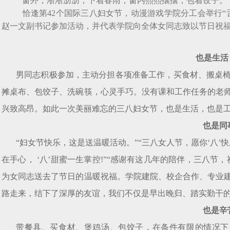
窗外，淅淅沥沥，下着春雨；窗内熙熙攘攘，包着饺
恰逢第42个国际三八妇女节，动漫游戏学院分工会举行“
赵一文副书记参加活动，并代表学院向全体女同志致以节日
也是生活
男同志积极参加，主动分担各项准备工作，买食材、搬桌
摊桌布、包饺子、洗碗筷，心灵手巧。没有课和工作任务的老
兴致高昂。如此一次美丽难忘的三八妇女节，也是生活，也
也是同
“妇女节快乐，这是送温暖活动。”“三八女人节，愿你‘八’快乐
在手心， ‘八’甜蜜一生掌控!”“感谢有这几年的陪伴，三八
为女同志送去了节日的温暖祝福。学院建院、校企合作、专业
路走来，结下了深厚的友谊，我们不仅是早出晚归、踏实勤
也是辛
带餐具、买食材、煲鸡汤、包饺子，在条件有限的情况下，